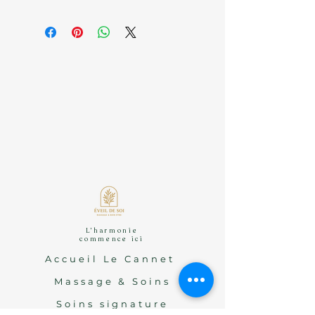
Quatre options L.O.V.E vous sont
proposées — Lavande, Orange, Vanille
ou Encens Oliban — chacune offrant un
bienfait spécifique : apaisement,
énergie, douceur ou recentrage.
L’harmonie
commence ici
Accueil Le Cannet
Massage & Soins
Soins signature