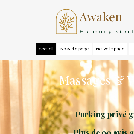
Awaken
Harmony start
Accueil
Nouvelle page
Nouvelle page
T
Massages & W
Parking privé g
Plus de 90 avis a