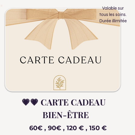
Valable sur
tous les soins.
Durée illimitée
💗💗 CARTE CADEAU
BIEN-ÊTRE
60€ , 90€ , 120 € , 150 €