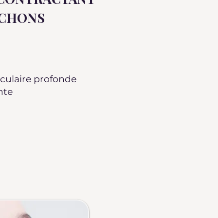
OCHONS
culaire profonde
nte