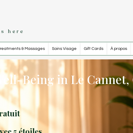
s here
reatments & Massages
Soins Visage
Gift Cards
À propos
ell-Being in Le Cannet,
ratuit
vec 5 étoiles