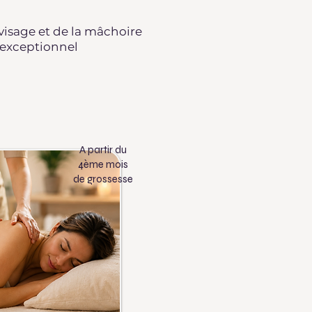
isage et de la mâchoire
exceptionnel
A partir du
4ème mois
de grossesse