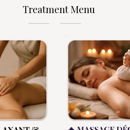
Treatment Menu
🔥 MASSAGE D
LAXANT &