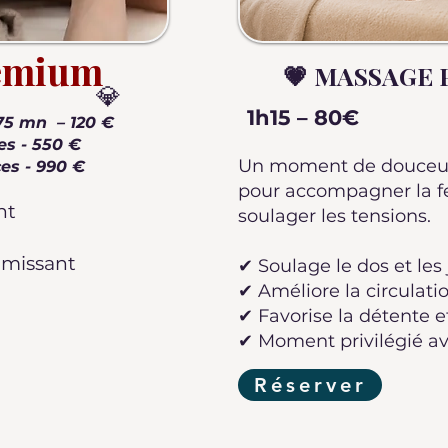
emium
💗 MASSAGE
💎
1h15 – 80€
75 mn – 120 €
es - 550 €
Un moment de douceur 
es - 990 €
pour accompagner la 
nt
soulager les tensions.
ermissant
✔ Soulage le dos et le
e
✔ Améliore la circulati
✔ Favorise la détente 
✔ Moment privilégié a
Réserver