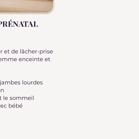
 PRÉNATAL
et de lâcher-prise
femme enceinte et
s jambes lourdes
on
et le sommeil
vec bébé