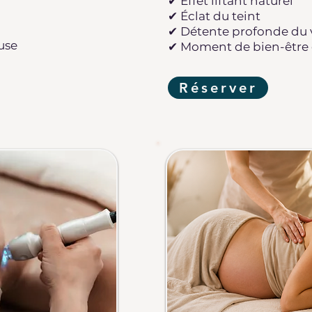
✔ Effet liftant naturel
✔ Éclat du teint
✔ Détente profonde du v
use
✔ Moment de bien-être 
Réserver