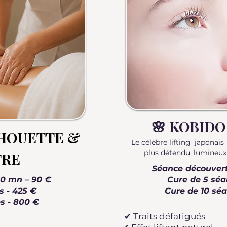
🌸 KOBIDO
LHOUETTE &
Le célèbre lifting japonai
plus détendu, lumineux 
TRE
Séance découver
0 mn – 90 €
Cure de 5 séa
s - 425 €
Cure de 10 séa
s - 800 €
✔ Traits défatigués