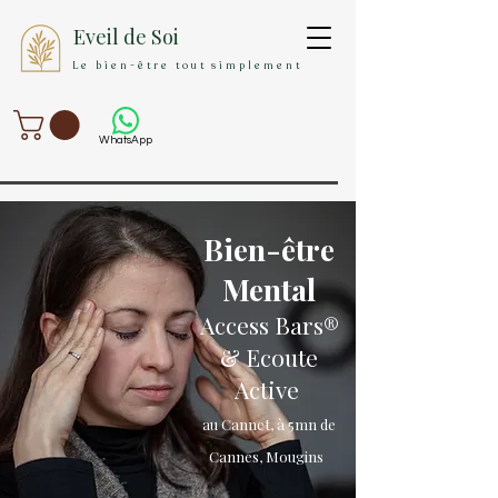
Eveil de Soi
Le bien-être tout simplement
WhatsApp
Bien-être
Mental
Access Bars®
& Ecoute
Active
au Cannet, à 5mn de
Cannes, Mougins