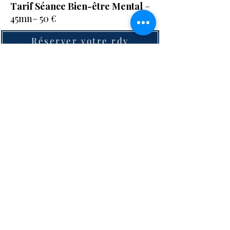
Tarif Séance Bien-être Mental
–
45mn– 50 €
Réserver votre rdv
L’harmonie
commence ici
Accueil Le Cannet
Massage & Soins
Soins signature
Visage lumière&Quartz
Cartes cadeaux
Avis
Le Cannet