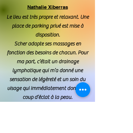
Nathalie Xiberras
Le lieu est très propre et relaxant. Une
place de parking privé est mise à
disposition.
Scher adapte ses massages en
fonction des besoins de chacun. Pour
ma part, c’était un drainage
lymphatique qui m’a donné une
sensation de légèreté et un soin du
visage qui immédiatement donne un
coup d’éclat à la peau.
Mon ostéopathe spécialisée dans les
drainages a félicité Scher en voyant
mes jambes 2 jours après mon
drainage.